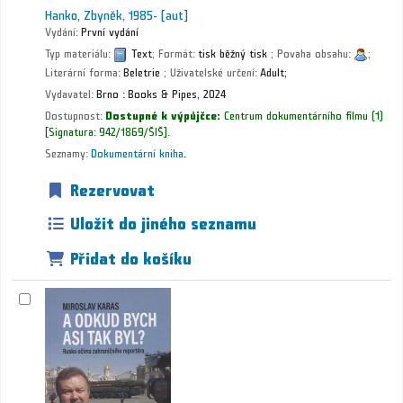
Hanko, Zbyněk
, 1985-
[aut]
Vydání:
První vydání
Typ materiálu:
Text
; Formát:
tisk běžný tisk
; Povaha obsahu:
;
Literární forma:
Beletrie
; Uživatelské určení:
Adult;
Vydavatel:
Brno :
Books & Pipes,
2024
Dostupnost:
Dostupné k výpůjčce:
Centrum dokumentárního filmu
(1)
Signatura:
942/1869/ŠIŠ
.
Seznamy:
Dokumentární kniha
.
Rezervovat
Uložit do jiného seznamu
Přidat do košíku