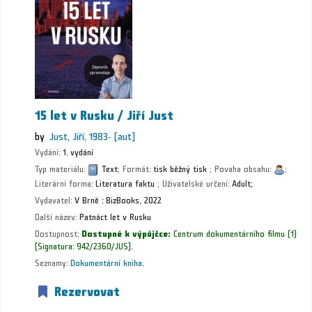
15 let v Rusku /
Jiří Just
by
Just, Jiří
, 1983-
[aut]
Vydání:
1. vydání
Typ materiálu:
Text
; Formát:
tisk běžný tisk
; Povaha obsahu:
;
Literární forma:
Literatura faktu
; Uživatelské určení:
Adult;
Vydavatel:
V Brně :
BizBooks,
2022
Další název:
Patnáct let v Rusku
Dostupnost:
Dostupné k výpůjčce:
Centrum dokumentárního filmu
(1)
Signatura:
942/2360/JUS
.
Seznamy:
Dokumentární kniha
.
Rezervovat