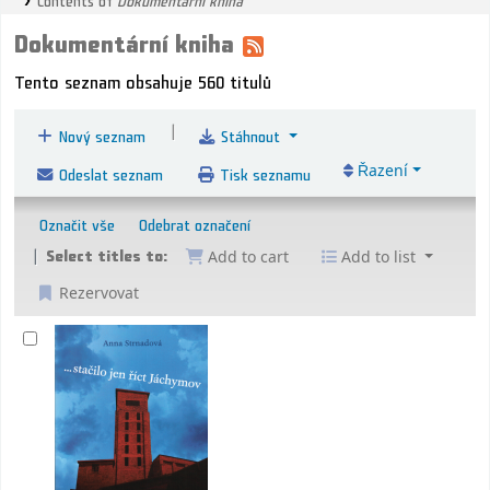
Dokumentární kniha
Tento seznam obsahuje 560 titulů
|
Nový seznam
Stáhnout
Odeslat seznam
Tisk seznamu
Řazení
Označit vše
Odebrat označení
Select titles to:
Add to cart
Add to list
Rezervovat