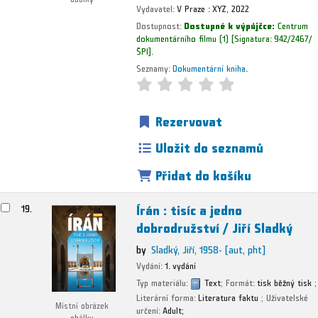
Vydavatel:
V Praze :
XYZ,
2022
Dostupnost:
Dostupné k výpůjčce:
Centrum
dokumentárního filmu
(1)
Signatura:
942/2467/
ŠPI
.
Seznamy:
Dokumentární kniha
.
Rezervovat
Uložit do seznamů
Přidat do košíku
Írán : tisíc a jedno
19.
dobrodružství /
Jiří Sladký
by
Sladký, Jiří
, 1958-
[aut, pht]
Vydání:
1. vydání
Typ materiálu:
Text
; Formát:
tisk běžný tisk
;
Literární forma:
Literatura faktu
; Uživatelské
Místní obrázek
určení:
Adult;
obálky