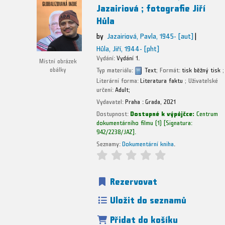
Jazairiová ; fotografie Jiří
Hůla
by
Jazairiová, Pavla
, 1945-
[aut]
Hůla, Jiří
, 1944-
[pht]
Vydání:
Vydání 1.
Místní obrázek
Typ materiálu:
Text
; Formát:
tisk běžný tisk
;
obálky
Literární forma:
Literatura faktu
; Uživatelské
určení:
Adult;
Vydavatel:
Praha :
Grada,
2021
Dostupnost:
Dostupné k výpůjčce:
Centrum
dokumentárního filmu
(1)
Signatura:
942/2238/JAZ
.
Seznamy:
Dokumentární kniha
.
Rezervovat
Uložit do seznamů
Přidat do košíku