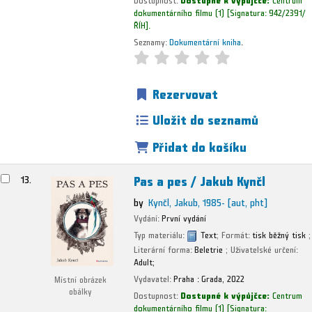
dokumentárního filmu
(1)
Signatura:
942/2391/
ŘÍH
.
Seznamy:
Dokumentární kniha
.
Rezervovat
Uložit do seznamů
Přidat do košíku
Pas a pes /
Jakub Kynčl
13.
by
Kynčl, Jakub
, 1985-
[aut, pht]
Vydání:
První vydání
Typ materiálu:
Text
; Formát:
tisk běžný tisk
;
Literární forma:
Beletrie
; Uživatelské určení:
Adult;
Vydavatel:
Praha :
Grada,
2022
Místní obrázek
obálky
Dostupnost:
Dostupné k výpůjčce:
Centrum
dokumentárního filmu
(1)
Signatura: