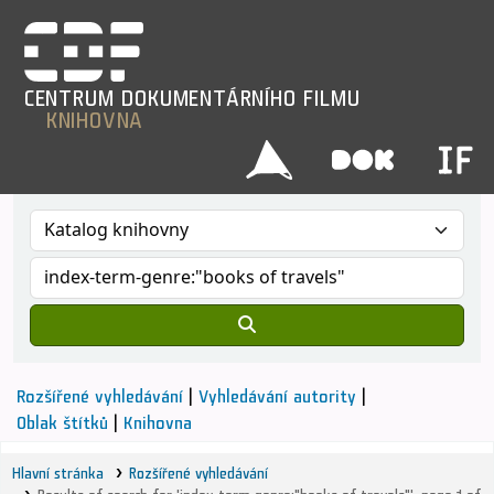
CENTRUM
DOKUMENTÁRNÍHO
FILMU
KNIHOVNA
Rozšířené vyhledávání
Vyhledávání autority
Oblak štítků
Knihovna
Hlavní stránka
Rozšířené vyhledávání
Results of search for 'index-term-genre:"books of travels"', page 1 of