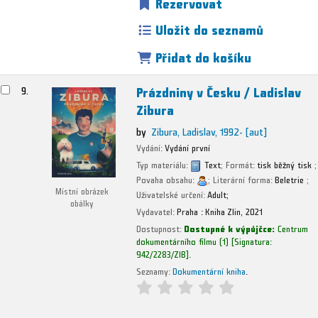
Rezervovat
Uložit do seznamů
Přidat do košíku
Prázdniny v Česku /
Ladislav
9.
Zibura
by
Zibura, Ladislav
, 1992-
[aut]
Vydání:
Vydání první
Typ materiálu:
Text
; Formát:
tisk běžný tisk
;
Povaha obsahu:
; Literární forma:
Beletrie
;
Místní obrázek
Uživatelské určení:
Adult;
obálky
Vydavatel:
Praha :
Kniha Zlin,
2021
Dostupnost:
Dostupné k výpůjčce:
Centrum
dokumentárního filmu
(1)
Signatura:
942/2283/ZIB
.
Seznamy:
Dokumentární kniha
.