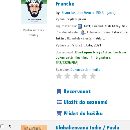
Francke
by
Francke, Jan Venca
, 1984-
[aut]
Vydání:
Vydání první
Typ materiálu:
Text
; Formát:
tisk běžný tisk
;
Místní obrázek
Povaha obsahu:
; Literární forma:
Literatura
obálky
faktu
; Uživatelské určení:
Adult;
Vydavatel:
V Brně :
Jota,
2021
Dostupnost:
Dostupné k výpůjčce:
Centrum
dokumentárního filmu
(1)
Signatura:
942/2229/FRA
.
Seznamy:
Dokumentární kniha
.
Rezervovat
Uložit do seznamů
Přidat do košíku
Globalizovaná Indie /
Pavla
5.