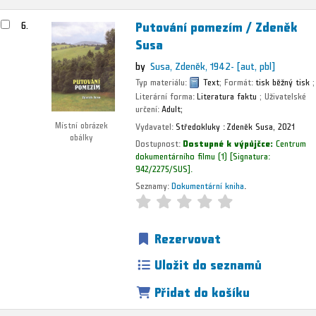
Putování pomezím /
Zdeněk
6.
Susa
by
Susa, Zdeněk
, 1942-
[aut, pbl]
Typ materiálu:
Text
; Formát:
tisk běžný tisk
;
Literární forma:
Literatura faktu
; Uživatelské
určení:
Adult;
Místní obrázek
Vydavatel:
Středokluky :
Zdeněk Susa,
2021
obálky
Dostupnost:
Dostupné k výpůjčce:
Centrum
dokumentárního filmu
(1)
Signatura:
942/2275/SUS
.
Seznamy:
Dokumentární kniha
.
Rezervovat
Uložit do seznamů
Přidat do košíku