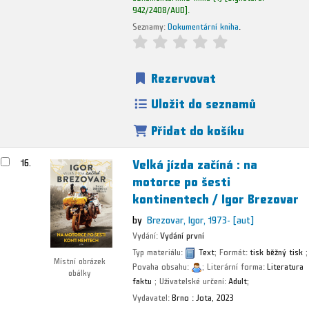
942/2408/AUD
.
Seznamy:
Dokumentární kniha
.
Rezervovat
Uložit do seznamů
Přidat do košíku
Velká jízda začíná : na
16.
motorce po šesti
kontinentech /
Igor Brezovar
by
Brezovar, Igor
, 1973-
[aut]
Vydání:
Vydání první
Typ materiálu:
Text
; Formát:
tisk běžný tisk
;
Místní obrázek
Povaha obsahu:
; Literární forma:
Literatura
obálky
faktu
; Uživatelské určení:
Adult;
Vydavatel:
Brno :
Jota,
2023