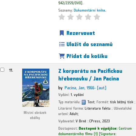
942/2359/DVO
.
Seznamy:
Dokumentární kniha
.
Rezervovat
Uložit do seznamů
Přidat do košíku
Z korporátu na Pacifickou
11.
hřebenovku /
Jan Pacina
by
Pacina, Jan
, 1966-
[aut]
Vydání:
1. vydání
Typ materiálu:
Text
; Formát:
tisk běžný tisk
;
Literární forma:
Literatura faktu
; Uživatelské
Místní obrázek
určení:
Adult;
obálky
Vydavatel:
V Brně :
CPress,
2023
Dostupnost:
Dostupné k výpůjčce:
Centrum
dokumentárního filmu
(1)
Signatura: