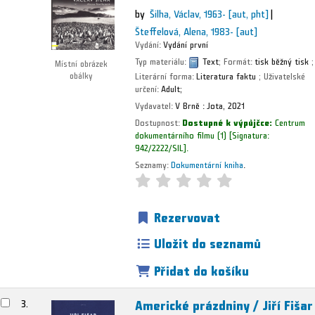
by
Šilha, Václav
, 1963-
[aut, pht]
Šteffelová, Alena
, 1983-
[aut]
Vydání:
Vydání první
Typ materiálu:
Text
; Formát:
tisk běžný tisk
;
Místní obrázek
Literární forma:
Literatura faktu
; Uživatelské
obálky
určení:
Adult;
Vydavatel:
V Brně :
Jota,
2021
Dostupnost:
Dostupné k výpůjčce:
Centrum
dokumentárního filmu
(1)
Signatura:
942/2222/SIL
.
Seznamy:
Dokumentární kniha
.
Rezervovat
Uložit do seznamů
Přidat do košíku
Americké prázdniny /
Jiří Fišar
3.