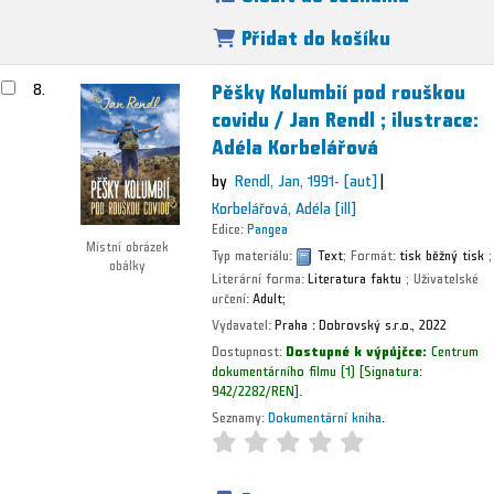
Přidat do košíku
Pěšky Kolumbií pod rouškou
8.
covidu /
Jan Rendl ; ilustrace:
Adéla Korbelářová
by
Rendl, Jan
, 1991-
[aut]
Korbelářová, Adéla
[ill]
Edice:
Pangea
Místní obrázek
Typ materiálu:
Text
; Formát:
tisk běžný tisk
;
obálky
Literární forma:
Literatura faktu
; Uživatelské
určení:
Adult;
Vydavatel:
Praha :
Dobrovský s.r.o.,
2022
Dostupnost:
Dostupné k výpůjčce:
Centrum
dokumentárního filmu
(1)
Signatura:
942/2282/REN
.
Seznamy:
Dokumentární kniha
.