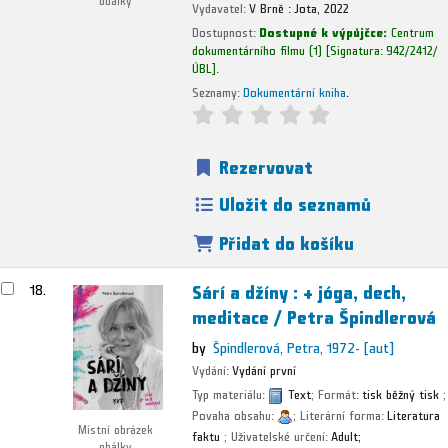
Vydavatel:
V Brně :
Jota,
2022
Dostupnost:
Dostupné k výpůjčce:
Centrum
dokumentárního filmu
(1)
Signatura:
942/2412/
ÚBL
.
Seznamy:
Dokumentární kniha
.
Rezervovat
Uložit do seznamů
Přidat do košíku
Sárí a džíny : + jóga, dech,
18.
meditace /
Petra Špindlerová
by
Špindlerová, Petra
, 1972-
[aut]
Vydání:
Vydání první
Typ materiálu:
Text
; Formát:
tisk běžný tisk
;
Povaha obsahu:
; Literární forma:
Literatura
Místní obrázek
faktu
; Uživatelské určení:
Adult;
obálky