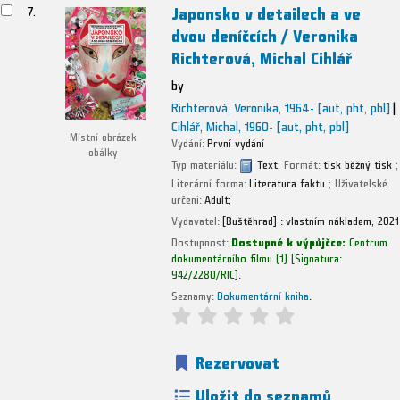
Japonsko v detailech a ve
7.
dvou deníčcích /
Veronika
Richterová, Michal Cihlář
by
Richterová, Veronika
, 1964-
[aut, pht, pbl]
Cihlář, Michal
, 1960-
[aut, pht, pbl]
Místní obrázek
Vydání:
První vydání
obálky
Typ materiálu:
Text
; Formát:
tisk běžný tisk
;
Literární forma:
Literatura faktu
; Uživatelské
určení:
Adult;
Vydavatel:
[Buštěhrad] :
vlastním nákladem,
2021
Dostupnost:
Dostupné k výpůjčce:
Centrum
dokumentárního filmu
(1)
Signatura:
942/2280/RIC
.
Seznamy:
Dokumentární kniha
.
Rezervovat
Uložit do seznamů