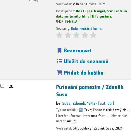
Vydavatel:
V Brně :
CPress,
2021
Dostupnost:
Dostupné k výpůjčce:
Centrum
dokumentárního filmu
(1)
Signatura:
942/1254/SLA
.
Seznamy:
Dokumentární kniha
.
Rezervovat
Uložit do seznamů
Přidat do košíku
Putování pomezím /
Zdeněk
20.
Susa
by
Susa, Zdeněk
, 1942-
[aut, pbl]
Typ materiálu:
Text
; Formát:
tisk běžný tisk
;
Literární forma:
Literatura faktu
; Uživatelské
určení:
Adult;
Vydavatel:
Středokluky :
Zdeněk Susa,
2021