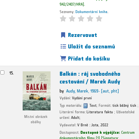
942/2407/HRA
.
Seznamy:
Dokumentární kniha
.
Rezervovat
Uložit do seznamů
Přidat do košíku
Balkán : ráj svobodného
15.
cestování /
Marek Audy
by
Audy, Marek
, 1969-
[aut, pht]
Vydání:
Vydání první
Typ materiálu:
Text
; Formát:
tisk běžný tisk
;
Literární forma:
Literatura faktu
; Uživatelské
Místní obrázek
určení:
Adult;
obálky
Vydavatel:
V Brně :
Jota,
2022
Dostupnost:
Dostupné k výpůjčce:
Centrum
dokumentárního filmu
(1)
Signatura: