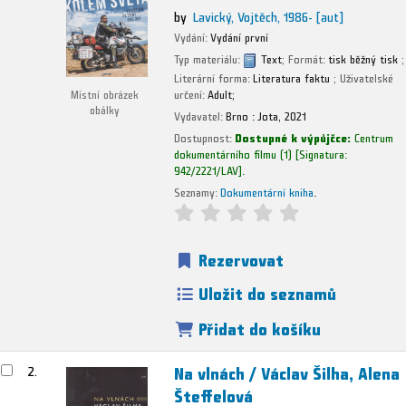
by
Lavický, Vojtěch
, 1986-
[aut]
Vydání:
Vydání první
Typ materiálu:
Text
; Formát:
tisk běžný tisk
;
Literární forma:
Literatura faktu
; Uživatelské
určení:
Adult;
Místní obrázek
obálky
Vydavatel:
Brno :
Jota,
2021
Dostupnost:
Dostupné k výpůjčce:
Centrum
dokumentárního filmu
(1)
Signatura:
942/2221/LAV
.
Seznamy:
Dokumentární kniha
.
Rezervovat
Uložit do seznamů
Přidat do košíku
Na vlnách /
Václav Šilha, Alena
2.
Šteffelová