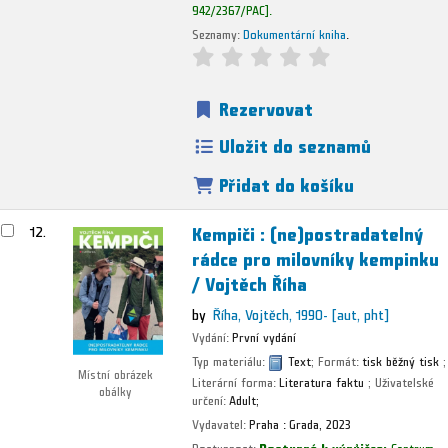
942/2367/PAC
.
Seznamy:
Dokumentární kniha
.
Rezervovat
Uložit do seznamů
Přidat do košíku
Kempiči : (ne)postradatelný
12.
rádce pro milovníky kempinku
/
Vojtěch Říha
by
Říha, Vojtěch
, 1990-
[aut, pht]
Vydání:
První vydání
Typ materiálu:
Text
; Formát:
tisk běžný tisk
;
Místní obrázek
Literární forma:
Literatura faktu
; Uživatelské
obálky
určení:
Adult;
Vydavatel:
Praha :
Grada,
2023
Dostupnost:
Dostupné k výpůjčce:
Centrum