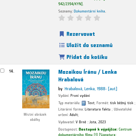
942/2394/KYN
.
Seznamy:
Dokumentární kniha
.
Rezervovat
Uložit do seznamů
Přidat do košíku
Mozaikou Íránu /
Lenka
14.
Hrabalová
by
Hrabalová, Lenka
, 1988-
[aut]
Vydání:
První vydání
Typ materiálu:
Text
; Formát:
tisk běžný tisk
;
Literární forma:
Literatura faktu
; Uživatelské
určení:
Adult;
Místní obrázek
obálky
Vydavatel:
V Brně :
Jota,
2023
Dostupnost:
Dostupné k výpůjčce:
Centrum
dokumentárního filmu
(1)
Signatura: