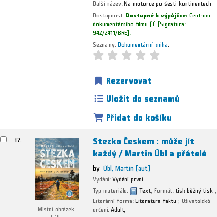
Další název:
Na motorce po šesti kontinentech
Dostupnost:
Dostupné k výpůjčce:
Centrum
dokumentárního filmu
(1)
Signatura:
942/2411/BRE
.
Seznamy:
Dokumentární kniha
.
Rezervovat
Uložit do seznamů
Přidat do košíku
Stezka Českem : může jít
17.
každý /
Martin Úbl a přátelé
by
Úbl, Martin
[aut]
Vydání:
Vydání první
Typ materiálu:
Text
; Formát:
tisk běžný tisk
;
Literární forma:
Literatura faktu
; Uživatelské
určení:
Adult;
Místní obrázek
obálky