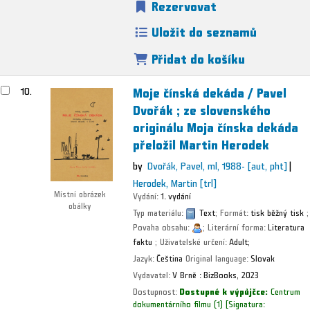
Rezervovat
Uložit do seznamů
Přidat do košíku
Moje čínská dekáda /
Pavel
10.
Dvořák ; ze slovenského
originálu Moja čínska dekáda
přeložil Martin Herodek
by
Dvořák, Pavel, ml
, 1988-
[aut, pht]
Herodek, Martin
[trl]
Místní obrázek
Vydání:
1. vydání
obálky
Typ materiálu:
Text
; Formát:
tisk běžný tisk
;
Povaha obsahu:
; Literární forma:
Literatura
faktu
; Uživatelské určení:
Adult;
Jazyk:
Čeština
Original language:
Slovak
Vydavatel:
V Brně :
BizBooks,
2023
Dostupnost:
Dostupné k výpůjčce:
Centrum
dokumentárního filmu
(1)
Signatura: