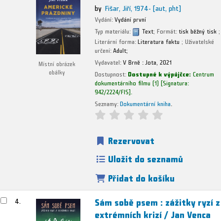
by
Fišar, Jiří
, 1974-
[aut, pht]
Vydání:
Vydání první
Typ materiálu:
Text
; Formát:
tisk běžný tisk
;
Literární forma:
Literatura faktu
; Uživatelské
určení:
Adult;
Vydavatel:
V Brně :
Jota,
2021
Místní obrázek
obálky
Dostupnost:
Dostupné k výpůjčce:
Centrum
dokumentárního filmu
(1)
Signatura:
942/2224/FIS
.
Seznamy:
Dokumentární kniha
.
Rezervovat
Uložit do seznamů
Přidat do košíku
Sám sobě psem : zážitky ryzí z
4.
extrémních krizí /
Jan Venca