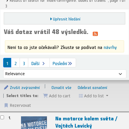
3
Upřesnit hledání
Váš dotaz vrátil 48 výsledků.
Není to co jste očekávali? Zkuste se podívat na
návrhy
Řazení
1
2
3
Další
Poslední
Řadit podle:
Zrušit zvýraznění
Označit vše
Odebrat označení
Select titles to:
Add to cart
Add to list
Rezervovat
ýsledky
Na motorce kolem světa /
1.
Vojtěch Lavický