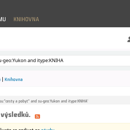
LMU
KNIHOVNA
le klíčových slov
ů
Knihovna
=su:"cesty a pobyt" and su-geo:Yukon and itype:KNIHA'
 výsledků.
Zkuste se podívat na
návrhy