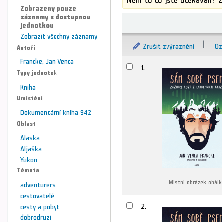
Zobrazeny pouze
záznamy s dostupnou
Řazení
jednotkou
Zobrazit všechny záznamy
Zrušit zvýraznění
Oz
Autoři
Francke, Jan Venca
Výsledky
1.
Typy jednotek
Kniha
Umístění
Dokumentární kniha 942
Oblast
Alaska
Aljaška
Yukon
Témata
Místní obrázek obálk
adventurers
cestovatelé
2.
cesty a pobyt
dobrodruzi