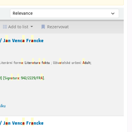
Řadit podle:
Add to list
Rezervovat
 /
J
a
n Venc
a
Fr
a
ncke
Literární form
a
:
Liter
a
tur
a
f
a
ktu
; Uživ
a
telské určení:
A
dult;
1)
Sign
a
tur
a
:
942/2229/FR
A
.
šíku
 /
J
a
n Venc
a
Fr
a
ncke