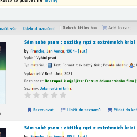
Select titles to:
načit vše
Odebrat označení
Add to cart
Sám sobě psem : zážitky ryzí z extrémních krizí
by
Fr
a
ncke, J
a
n Venc
a
, 1984-
[
a
ut]
Vydání:
Vydání první
Typ m
a
teriálu:
Text
; Formát:
tisk běžný tisk
; Pov
a
h
a
obs
a
hu:
; 
Vyd
a
v
a
tel:
V Brně :
Jot
a
,
2021
Dostupnost:
Dostupné k výpůjčce:
Centrum dokumentárního filmu
(
Sezn
a
my:
Dokumentární knih
a
.
Rezervovat
Uložit do seznamů
Přidat do ko
y
Sám sobě psem : zážitky ryzí z extrémních krizí
by
Fr
a
ncke, J
a
n Venc
a
, 1984-
[
a
ut]