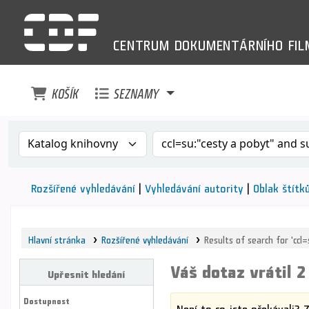
CENTRUM
DOKUMENTÁRNÍHO
FI
KOŠÍK
SEZNAMY
Search the catalog by:
Vyhledávání v katalogu pod
Rozšířené vyhledávání
Vyhledávání autority
Oblak štítk
Hlavní stránka
Rozšířené vyhledávání
Results of search for 'ccl
Váš dotaz vrátil 2
Upřesnit hledání
Dostupnost
Není to co jste očekávali? 