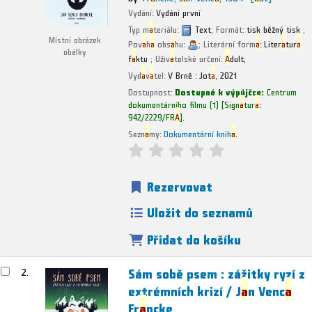
Vydání:
Vydání první
Typ m
a
teriálu:
Text
; Formát:
tisk běžný tisk
;
Místní obrázek
Pov
a
h
a
obs
a
hu:
; Literární form
a
:
Liter
a
tur
a
obálky
f
a
ktu
; Uživ
a
telské určení:
A
dult;
Vyd
a
v
a
tel:
V Brně :
Jot
a
,
2021
Dostupnost:
Dostupné k výpůjčce:
Centrum
dokumentárního filmu
(1)
Sign
a
tur
a
:
942/2229/FR
A
.
Sezn
a
my:
Dokumentární knih
a
.
Rezervovat
Uložit do seznamů
Přidat do košíku
Sám sobě psem : zážitky ryzí z
2.
extrémních krizí /
J
a
n Venc
a
Fr
a
ncke