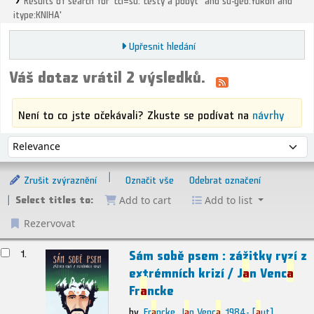
itype:KNIHA'
Upřesnit hledání
Váš dotaz vrátil 2 výsledků.
Není to co jste očekávali? Zkuste se podívat na
návrhy
Řazení
Řadit podle:
Zrušit zvýraznění
Označit vše
Odebrat označení
Select titles to:
Add to cart
Add to list
Rezervovat
ýsledky
Sám sobě psem : zážitky ryzí z
1.
extrémních krizí /
J
a
n Venc
a
Fr
a
ncke
by
Fr
a
ncke, J
a
n Venc
a
, 1984-
[
a
ut]