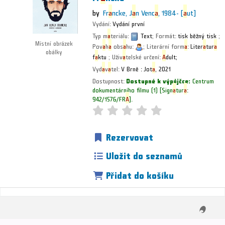
by
Fr
a
ncke, J
a
n Venc
a
, 1984-
[
a
ut]
Vydání:
Vydání první
Typ m
a
teriálu:
Text
; Formát:
tisk běžný tisk
;
Místní obrázek
Pov
a
h
a
obs
a
hu:
; Literární form
a
:
Liter
a
tur
a
obálky
f
a
ktu
; Uživ
a
telské určení:
A
dult;
Vyd
a
v
a
tel:
V Brně :
Jot
a
,
2021
Dostupnost:
Dostupné k výpůjčce:
Centrum
dokumentárního filmu
(1)
Sign
a
tur
a
:
942/1576/FR
A
.
Rezervovat
Uložit do seznamů
Přidat do košíku