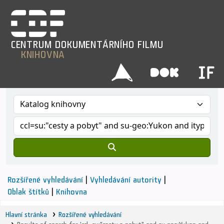
CENTRUM
DOKUMENTÁRNÍHO
FILMU
KNIHOVNA
Rozšířené vyhledávání
Vyhledávání autority
Oblak štítků
Knihovna
Hlavní stránka
Rozšířené vyhledávání
Results of search for 'ccl=su:"cesty a pobyt" and su-geo:Yukon and