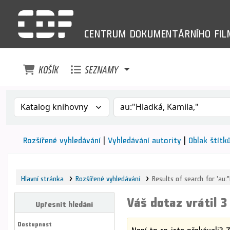
CENTRUM
DOKUMENTÁRNÍHO
FI
KOŠÍK
SEZNAMY
Search the catalog by:
Vyhledávání v katalogu pod
Rozšířené vyhledávání
Vyhledávání autority
Oblak štítk
Hlavní stránka
Rozšířené vyhledávání
Results of search for 'au:"
Váš dotaz vrátil 3
Upřesnit hledání
Dostupnost
Není to co jste očekávali? 