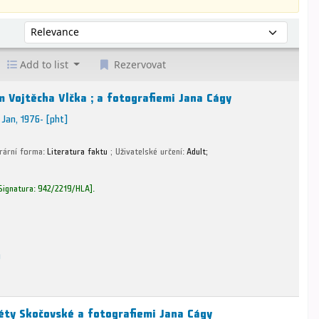
Řadit podle:
Add to list
Rezervovat
m Vojtěcha Vlčka ; a fotografiemi Jana Cágy
 Jan
, 1976-
[pht]
erární forma:
Literatura faktu
; Uživatelské určení:
Adult;
Signatura:
942/2219/HLA
.
u
éty Skočovské a fotografiemi Jana Cágy