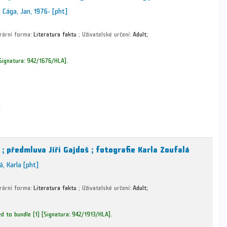
Cága, Jan
, 1976-
[pht]
erární forma:
Literatura faktu
; Uživatelské určení:
Adult;
Signatura:
942/1676/HLA
.
u
; předmluva Jiří Gajdoš ; fotografie Karla Zoufalá
á, Karla
[pht]
erární forma:
Literatura faktu
; Uživatelské určení:
Adult;
d to bundle
(1)
Signatura:
942/1913/HLA
.