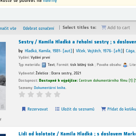
Select titles to:
načit vše
Odebrat označení
Add to cart
Sestry /
Kamila Hladká a řeholní sestry ; s doslove
by
Hladká, Kamila
, 1981-
[aut]
Vlček, Vojtěch
, 1976-
[aft]
Cága,
Vydání:
Vydání první
Typ materiálu:
Text
; Formát:
tisk běžný tisk
; Povaha obsahu:
; Lit
Vydavatel:
Želešice :
Dcera sestry,
2021
Dostupnost:
Dostupné k výpůjčce:
Centrum dokumentárního filmu
(1)
Seznamy:
Dokumentární kniha
.
Rezervovat
Uložit do seznamů
Přidat do košík
y
Lidi od kolotoče /
Kamila Hladká ; s doslovem Mark