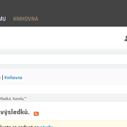
LMU
KNIHOVNA
le klíčových slov
ů
Knihovna
Hladká, Kamila,"'
 výsledků.
Zkuste se podívat na
návrhy