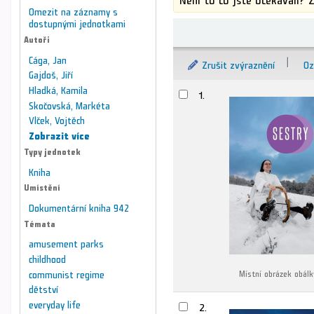
Omezit na záznamy s
dostupnými jednotkami
Řazení
Autoři
Cága, Jan
Zrušit zvýraznění
Oz
Gajdoš, Jiří
Výsledky
Hladká, Kamila
1.
Skočovská, Markéta
Vlček, Vojtěch
Zobrazit více
Typy jednotek
Kniha
Umístění
Dokumentární kniha 942
Témata
amusement parks
childhood
communist regime
Místní obrázek obálk
dětství
everyday life
2.