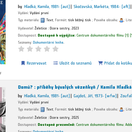
by
Hladká, Kamila
, 1981-
[aut]
Skočovská, Markéta
, 1984-
[aft]
Vydání:
Vydání první
Typ materiálu:
Text
; Formát:
tisk běžný tisk
; Povaha obsahu:
; Lit
Vydavatel:
Želešice :
Dcera sestry,
2023
Dostupnost:
Dostupné k výpůjčce:
Centrum dokumentárního filmu
(1)
Seznamy:
Dokumentární kniha
.
Rezervovat
Uložit do seznamů
Přidat do košík
y
Domů? : příběhy bývalých vězeňkyň /
Kamila Hladká 
by
Hladká, Kamila
, 1981-
[aut]
Gajdoš, Jiří
, 1973-
[wfw]
Zoufal
Vydání:
Vydání první
Typ materiálu:
Text
; Formát:
tisk běžný tisk
; Povaha obsahu:
; Lit
Vydavatel:
Želešice :
Dcera sestry,
2025
Dostupnost:
Dostupné prezenčně:
Centrum dokumentárního filmu: Adde
Seznamy:
Dokumentární kniha
.