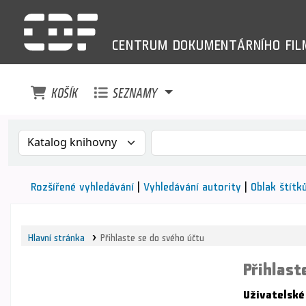
CENTRUM
DOKUMENTÁRNÍHO
FI
KOŠÍK
SEZNAMY
Search the catalog by:
Vyhledávání v katalogu pod
Rozšířené vyhledávání
Vyhledávání autority
Oblak štítk
Hlavní stránka
Přihlaste se do svého účtu
Přihlast
Uživatelské