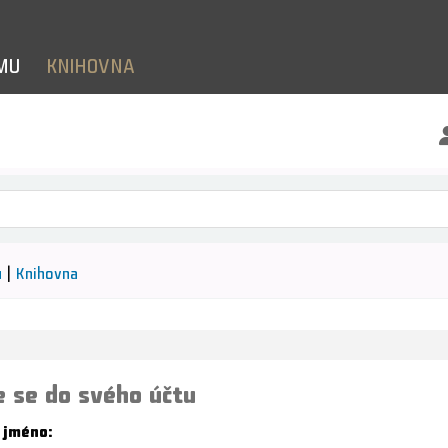
LMU
KNIHOVNA
le klíčových slov
ů
Knihovna
e se do svého účtu
 jméno: