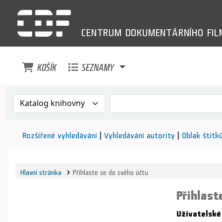
CENTRUM
DOKUMENTÁRNÍHO
FI
KOŠÍK
SEZNAMY
Search the catalog by:
Vyhledávání v katalogu pod
Rozšířené vyhledávání
Vyhledávání autority
Oblak štítk
Hlavní stránka
Přihlaste se do svého účtu
Přihlast
Uživatelské